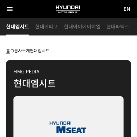
EN
HYUNDAI
영문
MOTOR
전체
사이트
메뉴
GROUP
아
현대엠시트
현대케피코
현대아이에이치엘
현대파텍스
이동
홈
그룹사소개
현대엠시트
현대엠시트
HMG PEDIA
현대엠시트